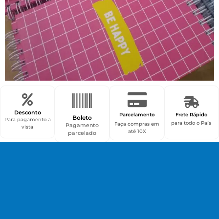
Desconto
Parcelamento
Frete Rápido
Boleto
Para pagamento a
para todo o País
Faça compras em
Pagamento
vista
até 10X
parcelado