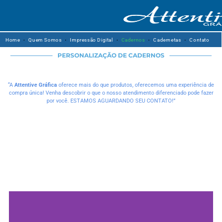
Home
Quem Somos
Impressão Digital
Cadernos
Cadernetas
Contato
PERSONALIZAÇÃO DE CADERNOS
“A
Attentive Gráfica
oferece mais do que produtos, oferecemos uma experiência de
compra única! Venha descobrir o que o nosso atendimento diferenciado pode fazer
por você. ESTAMOS AGUARDANDO SEU CONTATO!”