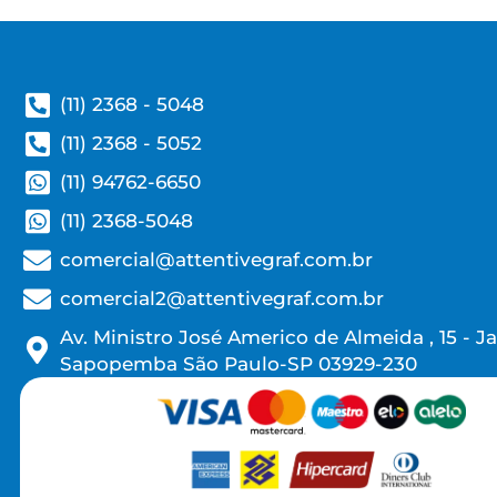
(11) 2368 - 5048
(11) 2368 - 5052
(11) 94762-6650
(11) 2368-5048
comercial@attentivegraf.com.br
comercial2@attentivegraf.com.br
Av. Ministro José Americo de Almeida , 15 - J
Sapopemba São Paulo-SP 03929-230