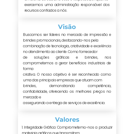
exercemos uma administração responsável dos
recursos confiados a nós.
Visão
Buscamos ser líderes no mercado de impressão e
brindes promocionais, destacando-nos pela
combinação de tecnologia, criatividade e excelência
no atendimento ao cliente. Como fornecedor
de soluções gráficas e brindes, nos
comprometemos a gerar benefícios industriais de
forma
criativa. O nosso objetivo é ser reconhecido como
uma das principais empresas que atuam com
brindes, demonstrando competência,
confiabilidade, oferecendo os melhores preços no
mercado e
assegurando a entrega de serviços de excelência.
Valores
1. Integridade Gráfica: Comprometemo-nos a produzir
materiais gráficos que transmitam